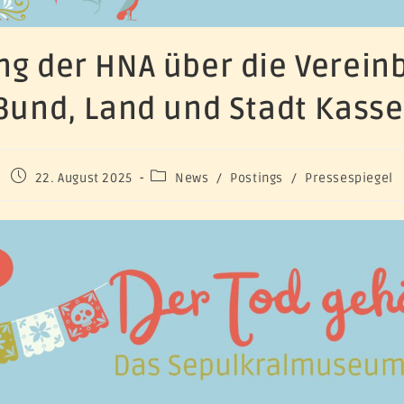
ng der HNA über die Verei
Bund, Land und Stadt Kasse
22. August 2025
News
/
Postings
/
Pressespiegel